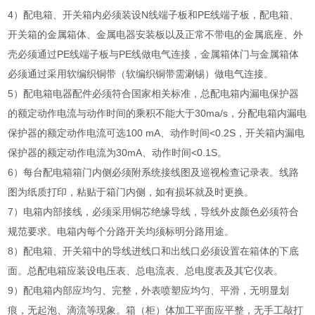
4）配电箱、开关箱内必须装设N线端子板和PE线端子板，配电箱、
开关箱的金属箱体、金属电器安装板以及正常不带电的金属底座、外
壳必须通过PE线端子板与PE线做电气连接，金属箱体门与金属箱体
必须通过采用软编织铜带（软编织铜带需涮锡）做电气连接。
5）配电箱电器配件必须符合国家相关标准，总配电箱内漏电保护器
的额定动作电流与动作时间的乘积不能大于30ma/s，分配电箱内漏电
保护器的额定动作电流可选100 mA、动作时间<0.2S，开关箱内漏电
保护器的额定动作电流为30mA、动作时间<0.1S。
6）每台配电箱箱门内侧必须附系统接线图及巡视检查记录表。线路
图为纸质打印，粘贴于箱门内侧，如有损坏就及时更换。
7）电箱内部接线，必须采用铜芯绝缘导线，导线外皮颜色必须符合
规范要求。电箱内每个分路开关均须标明分路用途。
8）配电箱、开关箱中的导线进线口和出线口必须设置在箱体的下底
面。总配电箱应装设电压表、总电流表、总电度表及其它仪表。
9）配电箱内部应均匀、完整，外表喷塑应均匀、平滑，无明显划
痕，无起泡、滴流等现象。箱（柜）体加工平面应平整，无手工敲打