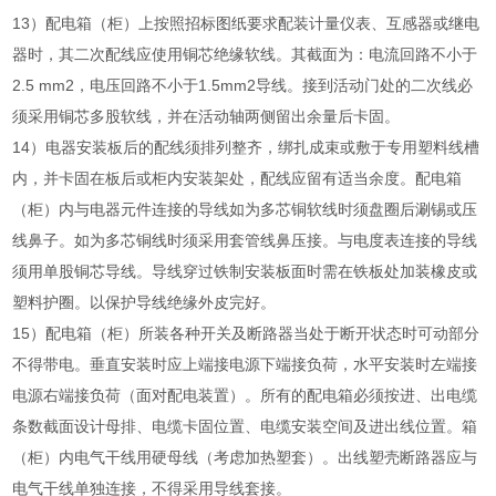
13）配电箱（柜）上按照招标图纸要求配装计量仪表、互感器或继电
器时，其二次配线应使用铜芯绝缘软线。其截面为：电流回路不小于
2.5 mm2，电压回路不小于1.5mm2导线。接到活动门处的二次线必
须采用铜芯多股软线，并在活动轴两侧留出余量后卡固。
14）电器安装板后的配线须排列整齐，绑扎成束或敷于专用塑料线槽
内，并卡固在板后或柜内安装架处，配线应留有适当余度。配电箱
（柜）内与电器元件连接的导线如为多芯铜软线时须盘圈后涮锡或压
线鼻子。如为多芯铜线时须采用套管线鼻压接。与电度表连接的导线
须用单股铜芯导线。导线穿过铁制安装板面时需在铁板处加装橡皮或
塑料护圈。以保护导线绝缘外皮完好。
15）配电箱（柜）所装各种开关及断路器当处于断开状态时可动部分
不得带电。垂直安装时应上端接电源下端接负荷，水平安装时左端接
电源右端接负荷（面对配电装置）。所有的配电箱必须按进、出电缆
条数截面设计母排、电缆卡固位置、电缆安装空间及进出线位置。箱
（柜）内电气干线用硬母线（考虑加热塑套）。出线塑壳断路器应与
电气干线单独连接，不得采用导线套接。