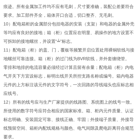
痕迹。所有金属加工件均不应有毛刺，尺寸要准确，装配公差要符合
要求。加工部件齐全，箱体开口合适，切口整齐、无毛刺。
10）配电箱柜的金属部分包括电器的安装（支架）和电器的金属外壳
等均应有良好的接地；箱（柜）位置应在明显、易操作的地方设置不
可拆卸的接地螺丝，并设置“╧"标志。
11）配电箱（柜）的盖、门，覆板等频繁开启位置处用裸铜软线与接
地螺丝可靠连接。箱（柜）的过门线为BVR软线，并外套缠绕管。
零排和地排的电流容量必须经过计算且留有余量；配电箱（柜）内电
气开关下方宜设标志，标明出线开关所控支路名称或编号。箱内电器
元件的上方标注该元件的文字符号，一次回路的导线端头也应标志相
应线号。
12）所有的线号应与生产厂家提供的线路图、系统图上的线号一致。
所使用的数字符号应符合相应的国家标准。箱、柜内元件质量、认证
标志明确、安装固定可靠、接线正确、牢固；外接端子质量、外接导
线预留空间、箱柜内配线规格与颜色、电气间隙及爬电距离符合规范
要求。