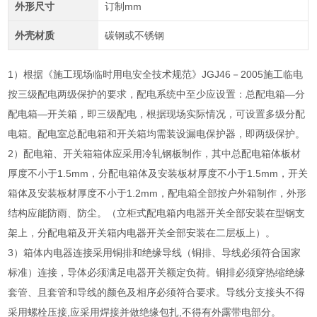
外形尺寸
订制mm
外壳材质
碳钢或不锈钢
1）根据《施工现场临时用电安全技术规范》JGJ46－2005施工临电
按三级配电两级保护的要求，配电系统中至少应设置：总配电箱—分
配电箱—开关箱，即三级配电，根据现场实际情况，可设置多级分配
电箱。配电室总配电箱和开关箱均需装设漏电保护器，即两级保护。
2）配电箱、开关箱箱体应采用冷轧钢板制作，其中总配电箱体板材
厚度不小于1.5mm，分配电箱体及安装板材厚度不小于1.5mm，开关
箱体及安装板材厚度不小于1.2mm，配电箱全部按户外箱制作，外形
结构应能防雨、防尘。（立柜式配电箱内电器开关全部安装在型钢支
架上，分配电箱及开关箱内电器开关全部安装在二层板上）。
3）箱体内电器连接采用铜排和绝缘导线（铜排、导线必须符合国家
标准）连接，导体必须满足电器开关额定负荷。铜排必须穿热缩绝缘
套管、且套管和导线的颜色及相序必须符合要求。导线分支接头不得
采用螺栓压接,应采用焊接并做绝缘包扎,不得有外露带电部分。