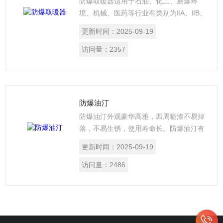
防爆取暖器适用于石油、化工、易爆环
境、机械、医药等行业有类别为ⅡA、ⅡB、
ⅡC类，温度组别为T1～T4组别的爆炸性
更新时间：
2025-09-19
气体混合物的车间、控制室、仓库、加油
站等划分危险区域为1区、2区的场所做保
访问量：
2357
温取暖之用。
防爆油汀
防爆油汀外观豪华高雅，四周喷漆不易掉
落，不易生锈，使用寿命长。防爆油汀有
专用CD高温导热油，无需更换，无油
更新时间：
2025-09-19
味，温控、热保护器装置，使用更安全，
直角板大脚设计，万向轮，移动方便。
访问量：
2486