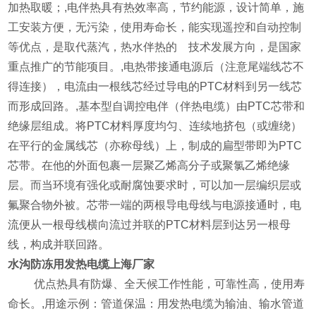
加热取暖；,电伴热具有热效率高，节约能源，设计简单，施
工安装方便，无污染，使用寿命长，能实现遥控和自动控制
等优点，是取代蒸汽，热水伴热的 技术发展方向，是国家
重点推广的节能项目。,电热带接通电源后（注意尾端线芯不
得连接），电流由一根线芯经过导电的PTC材料到另一线芯
而形成回路。,基本型自调控电伴（伴热电缆）由PTC芯带和
绝缘层组成。将PTC材料厚度均匀、连续地挤包（或缠绕）
在平行的金属线芯（亦称母线）上，制成的扁型带即为PTC
芯带。在他的外面包裹一层聚乙烯高分子或聚氯乙烯绝缘
层。而当环境有强化或耐腐蚀要求时，可以加一层编织层或
氟聚合物外被。芯带一端的两根导电母线与电源接通时，电
流便从一根母线横向流过并联的PTC材料层到达另一根母
线，构成并联回路。
水沟防冻用
发热电缆
上海
厂家
a3sY
优点热具有防爆、全天候工作性能，可靠性高，使用寿
命长。,用途示例：管道保温：用发热电缆为输油、输水管道