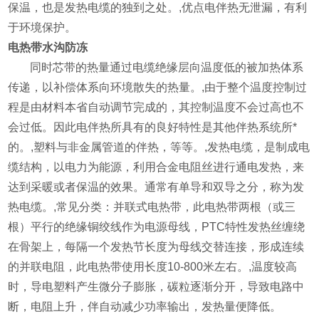
保温，也是发热电缆的独到之处。,优点电伴热无泄漏，有利
于环境保护。
电热带
水沟防冻
y0Tt
同时芯带的热量通过电缆绝缘层向温度低的被加热体系
传递，以补偿体系向环境散失的热量。,由于整个温度控制过
程是由材料本省自动调节完成的，其控制温度不会过高也不
会过低。因此电伴热所具有的良好特性是其他伴热系统所*
的。,塑料与非金属管道的伴热，等等。,发热电缆，是制成电
缆结构，以电力为能源，利用合金电阻丝进行通电发热，来
达到采暖或者保温的效果。通常有单导和双导之分，称为发
热电缆。,常见分类：并联式电热带，此电热带两根（或三
根）平行的绝缘铜绞线作为电源母线，PTC特性发热丝缠绕
在骨架上，每隔一个发热节长度为母线交替连接，形成连续
的并联电阻，此电热带使用长度10-800米左右。,温度较高
时，导电塑料产生微分子膨胀，碳粒逐渐分开，导致电路中
断，电阻上升，伴自动减少功率输出，发热量便降低。