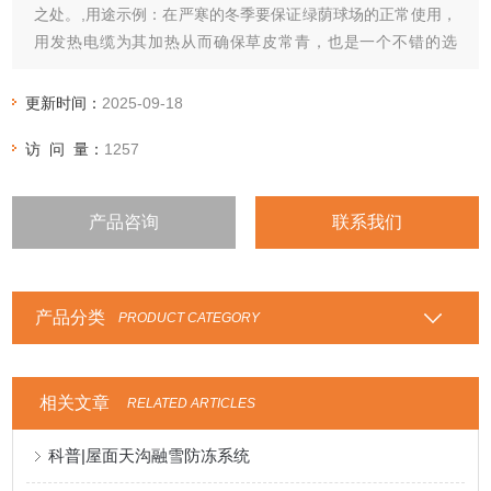
之处。,用途示例：在严寒的冬季要保证绿荫球场的正常使用，
用发热电缆为其加热从而确保草皮常青，也是一个不错的选
择。此外在温室大棚采用发热电缆加热土壤效果也十分良好，
可有效提高地温，促进植物根系生长和发育。
更新时间：
2025-09-18
访 问 量：
1257
产品咨询
联系我们
产品分类
PRODUCT CATEGORY
相关文章
RELATED ARTICLES
科普|屋面天沟融雪防冻系统