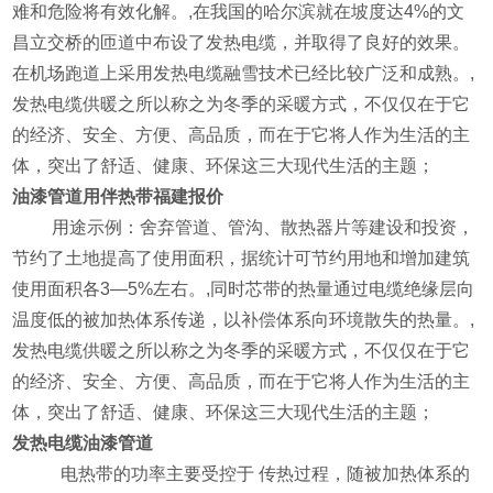
难和危险将有效化解。,在我国的哈尔滨就在坡度达4%的文
昌立交桥的匝道中布设了发热电缆，并取得了良好的效果。
在机场跑道上采用发热电缆融雪技术已经比较广泛和成熟。,
发热电缆供暖之所以称之为冬季的采暖方式，不仅仅在于它
的经济、安全、方便、高品质，而在于它将人作为生活的主
体，突出了舒适、健康、环保这三大现代生活的主题；
油漆管道用
伴热带
福建
报价
KDI9
用途示例：舍弃管道、管沟、散热器片等建设和投资，
节约了土地提高了使用面积，据统计可节约用地和增加建筑
使用面积各3—5%左右。,同时芯带的热量通过电缆绝缘层向
温度低的被加热体系传递，以补偿体系向环境散失的热量。,
发热电缆供暖之所以称之为冬季的采暖方式，不仅仅在于它
的经济、安全、方便、高品质，而在于它将人作为生活的主
体，突出了舒适、健康、环保这三大现代生活的主题；
发热电缆
油漆管道
W7zQ
电热带的功率主要受控于 传热过程，随被加热体系的