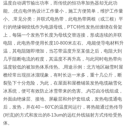
温度自动调节输出功率，而传统的恒功率加热器却无此功
能。,优点电伴热设计工作量小，施工方便简单，维护工作量
小。,常见分类：并联式电热带，此电热带两根（或三根）平
行的绝缘铜绞线作为电源母线，PTC特性发热丝缠绕在骨架
上，每隔一个发热节长度为母线交替连接，形成连续的并联
电阻，此电热带使用长度10-800米左右。,电能使导电材料升
温，其电阻随即增加，当芯带温度升至某值之后，电阻大到
几乎阻断电流的程度，其温度不再升高，与此同时电热带向
温度较低的被加热体系传热。,用途示例：北方地区融雪时屋
檐经常出现挂冰溜现象，有时长达一米多，重十几公斤，断
裂坠下十分危险，为此，在屋面和屋檐铺装发热电缆融雪化
冰系统，便可有效防止冰雪带来的危害。,内芯由冷线组成，
外面由绝缘层、接地、屏蔽层和外护套组成，发热电缆通电
后，发热，并在40～60℃的温度间运行，将热能通过热传导
(对流)的方式和发出的8-13um的远红外线辐射方式传给受热
体。