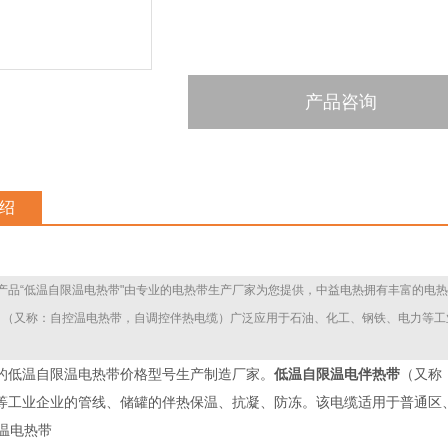
产品咨询
绍
产品“低温自限温电热带"由专业的电热带生产厂家为您提供，中益电热拥有丰富的电热
带 （又称：自控温电热带，自调控伴热电缆）广泛应用于石油、化工、钢铁、电力等
的低温自限温电热带价格型号生产制造厂家。
低温自限温
电伴热带
（又称
等工业企业的管线、储罐的伴热保温、抗凝、防冻。该电缆适用于普通区、