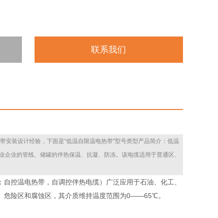
联系我们
带安装设计经验，下面是“低温自限温电热带"型号类型产品简介：低温
工业企业的管线、储罐的伴热保温、抗凝、防冻。该电缆适用于普通区、
：自控温电热带，自调控伴热电缆）广泛应用于石油、化工、
危险区和腐蚀区，其介质维持温度范围为0——65℃。