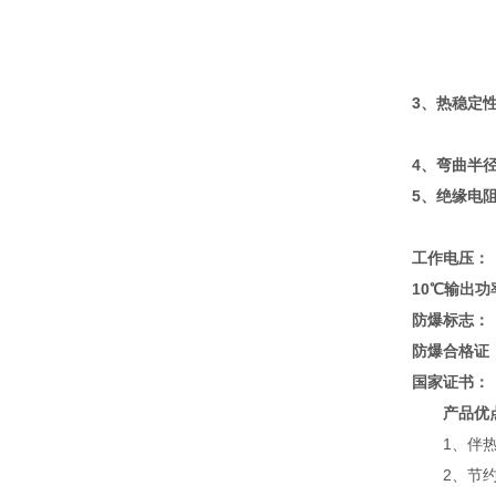
3
、热稳定
4
、弯曲半
5
、绝缘电
工作电压：
10
℃
输出功
防爆标志：
防爆合格证
国家证书：
产品优
1、伴热管
2、节约