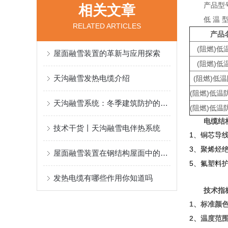
产品型号：DB
相关文章
低 温 型：D
RELATED ARTICLES
产品
(阻燃)低
屋面融雪装置的革新与应用探索
(阻燃)低
天沟融雪发热电缆介绍
(阻燃)低
(阻燃)低温
天沟融雪系统：冬季建筑防护的智能解决方案
(阻燃)低温
电缆结
技术干货丨天沟融雪电伴热系统
1、铜芯导
3、聚烯烃
屋面融雪装置在钢结构屋面中的应用与优势
5、氟塑料
发热电缆有哪些作用你知道吗
技术指
1
、标准颜
2
、温度范