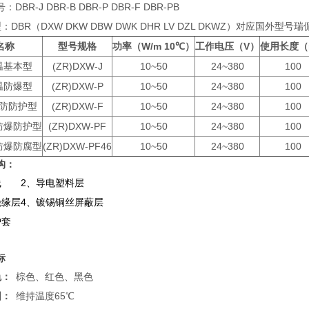
R-J DBR-B DBR-P DBR-F DBR-PB
BR（DXW DKW DBW DWK DHR LV DZL DKWZ）对应国外型号
名称
型号规格
功率（W/m 10℃）
工作电压（V）
使用长度（
温基本型
(ZR)DXW-J
10~50
24~380
100
温防爆型
(ZR)DXW-P
10~50
24~380
100
温防防护型
(ZR)DXW-F
10~50
24~380
100
防爆防护型
(ZR)DXW-PF
10~50
24~380
100
防爆防腐型
(ZR)DXW-PF46
10~50
24~380
100
构：
线
2、导电塑料层
绝缘层
4、镀锡铜丝屏蔽层
护套
标
色：
棕色、红色、黑色
围：
维持温度65℃