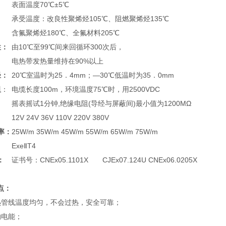
表面温度70℃±5℃
承受温度：改良性聚烯烃105℃、阻燃聚烯烃135℃
含氟聚烯烃180℃、全氟材料205℃
性：
由10℃至99℃间来回循环300次后，
电热带发热量维持在90%以上
径
：
20℃室温时为25．4mm；—30℃低温时为35．0mm
阻
：
电缆长度100m，环境温度75℃时，用2500VDC
摇表摇试1分钟,绝缘电阻(导经与屏蔽间)最小值为1200MΩ
12V 24V 36V 110V 220V 380V
率：
25W/m 35W/m 45W/m 55W/m 65W/m 75W/m
ExeⅡT4
：
证书号：CNEx05.1101X CJEx07.124U CNEx06.0205X
点：
线温度均匀，不会过热，安全可靠；
电能；