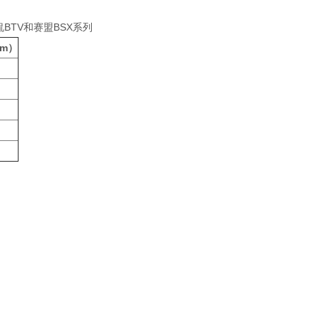
瑞侃BTV和赛盟BSX系列
m）