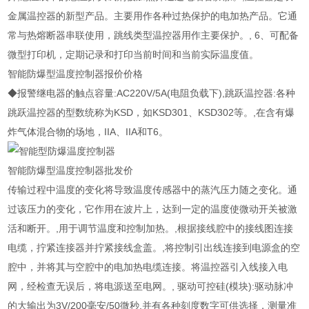
金属温控器的新型产品。主要用作各种过热保护的电加热产品。它通
常与热熔断器串联使用，跳线类型温控器用作主要保护。, 6、可配备
微型打印机，定期记录和打印当前时间和当前实际温度值。
智能防爆型温度控制器报价价格
◆报警继电器的触点容量:AC220V/5A(电阻负载下),跳跃温控器:各种
跳跃温控器的型数统称为KSD，如KSD301、KSD302等。,在含有爆
炸气体混合物的场地，IIA、IIA和T6。
智能防爆型温度控制器批发价
传输过程中温度的变化将导致温度传感器中的蒸汽压力随之变化。通
过该压力的变化，它作用在波片上，达到一定的温度使微动开关被激
活和断开。,用于调节温度和控制加热。,根据接线腔中的接线图连接
电缆，拧紧连接器并拧紧接线盒盖。,将控制引出线连接到电源盒的空
腔中，并将其与空腔中的电加热电缆连接。将温控器引入线接入电
网，经检查无误后，将电源送至电网。, 驱动可控硅(模块):驱动脉冲
的大输出为3V/200毫安/50微秒,并有各种刻度数字可供选择，测量准