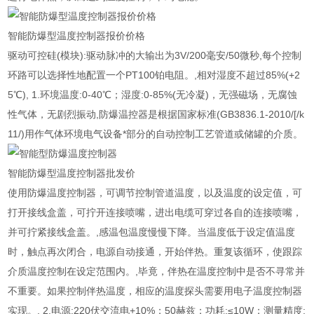
智能防爆型温度控制器报价价格
驱动可控硅(模块):驱动脉冲的大输出为3V/200毫安/50微秒,每个控制
环路可以选择性地配置一个PT100铂电阻。,相对湿度不超过85%(+2
5℃), 1.环境温度:0-40℃；湿度:0-85%(无冷凝)，无强磁场，无腐蚀
性气体，无剧烈振动,防爆温控器是根据国家标准(GB3836.1-2010/[/k
11/)用作气体环境电气设备*部分的自动控制工艺管道或储罐的介质。
智能防爆型温度控制器批发价
使用防爆温度控制器，可调节控制管道温度，以及温度的设定值，可
打开接线盒盖，可拧开连接喷嘴，进出电缆可穿过各自的连接喷嘴，
并可拧紧接线盒盖。,感温包温度慢慢下降。当温度低于设定值温度
时，触点再次闭合，电源自动接通，开始伴热。重复该循环，使跟踪
介质温度控制在设定范围内。,毕竟，伴热在温度控制中是否不寻常并
不重要。如果控制伴热温度，相应的温度探头需要用电子温度控制器
实现。, 2.电源:220伏交流电+10%；50赫兹；功耗:≤10W；测量精度: