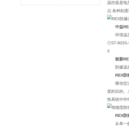
温控器是电
点:各种刻
中益R
环境温度
◎ST-80
X
较新R
防爆温
REX
驱动交
度的目的。
热系统中作电
REX
从单一