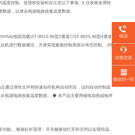
度控制。使用和安装时应注意以下事项:, 6.仪表格使用特
温度数据，以便从电源电路收集温度数据。
电话
5A(电阻负载)ST-801S-96型2通道◎ST-802S-96型4通道
接口，与上拉机进行数据通信，方便实现集散控制系统分布式控制。,RE
在线交流
微信扫一扫
时，触点通过弹性元件和快速动作机构自动闭合，达到自动控制温
便从电源电路收集温度数据。,◆ 本产品主要用做电加热或电伴
等功能。,根据杠杆原理，开关被驱动打开和关闭以实现恒温。