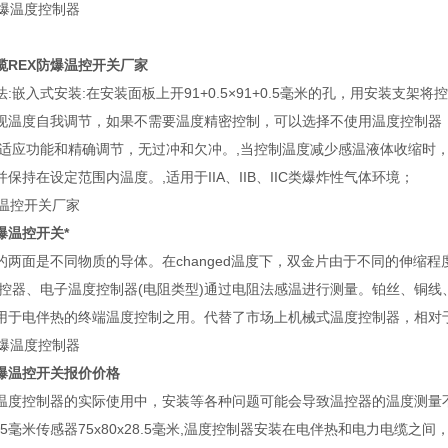
缆REX防爆温控开关厂家
法:嵌入式安装:在安装面板上开91+0.5×91+0.5毫米的孔，用安装支
现温度自我调节，如果不需要温度精密控制，可以选择不使用温度控制器，
自适应功能和精确调节，无过冲和欠冲。,当控制温度减少感温液体收缩时
保持在设定范围内温度。,适用于IIA、IIB、IIC类爆炸性气体环境；
爆温控开关*
的两面是不同物质的导体。在changed温度下，双金片由于不同的伸缩
温控器、电子温度控制器(电阻类型)通过电阻法感温进行测量。铂丝、铜线
用于电伴热的终端温度控制之用。代替了市场上机械式温度控制器，相对
防爆温控开关报价价格
温度控制器的实际使用中，安装等各种问题可能会导致温控器的温度测量不
x125毫米传感器75x80x28.5毫米,温度控制器安装在电伴热和电力电