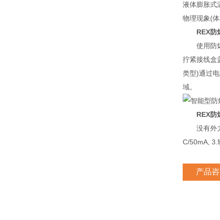
液体膨胀式
物理现象(
REX
使用防
拧紧接线盒
类型)通过
域。
REX
没有外
C/50mA,
产品咨