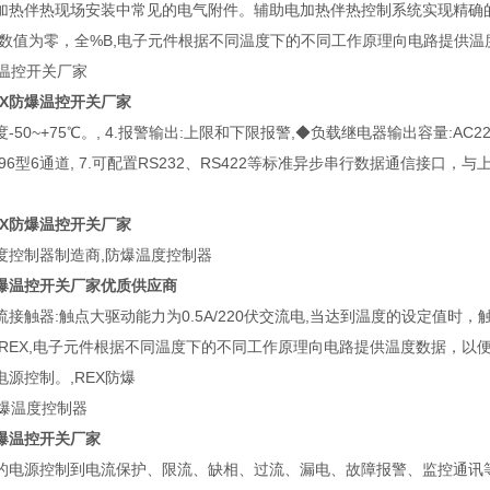
加热伴热现场安装中常见的电气附件。辅助电加热伴热控制系统实现精确的温
度数值为零，全%B,电子元件根据不同温度下的不同工作原理向电路提供
EX防爆温控开关厂家
-50~+75℃。, 4.报警输出:上限和下限报警,◆负载继电器输出容量:AC220V/
3S-96型6通道, 7.可配置RS232、RS422等标准异步串行数据通信
EX防爆温控开关厂家
度控制器制造商,防爆温度控制器
防爆温控开关厂家优质供应商
流接触器:触点大驱动能力为0.5A/220伏交流电,当达到温度的设定值
,REX,电子元件根据不同温度下的不同工作原理向电路提供温度数据，以
源控制。,REX防爆
防爆温控开关厂家
的电源控制到电流保护、限流、缺相、过流、漏电、故障报警、监控通讯