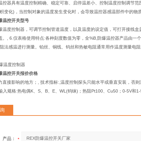
温控器具有温度控制精确、稳定可靠、启停温差小、控制温度控制调节范围
体积变化)，当控制对象的温度发生变化时，会导致温控器感温部件中的物质
防爆温控开关型号
爆温度控制器，可调节控制管道温度，以及温度的设定值，可打开接线盒
盖。, 6.仪表格使用特点:各种刻度数值为零，全%B,防爆温控器产品由
电阻法感温进行测量。铂丝、铜线、钨丝和热敏电阻通常用作温度测量电阻
防爆温控开关报价价格
力直接影响的地方；, 技术指标:,温度控制探头只能水平或垂直安装，否则温
 3.输入规格:热电偶K、S、B、E、WL(钨铼)；热阻Pt100、Cu50；0-5V和
询
产品：