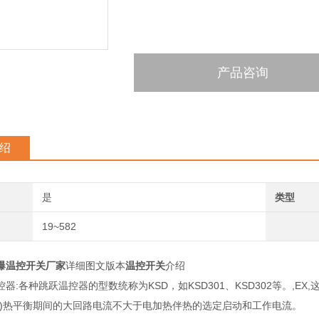
产品咨询
绍
是
类型
19~582
防爆温控开关厂家
详细图文版本
温控开关
介绍
控器:各种跳跃温控器的型数统称为KSD，如KSD301、KSD302等。,
度)热平衡期间的大回路电流不大于电加热伴热的选定启动和工作电流。