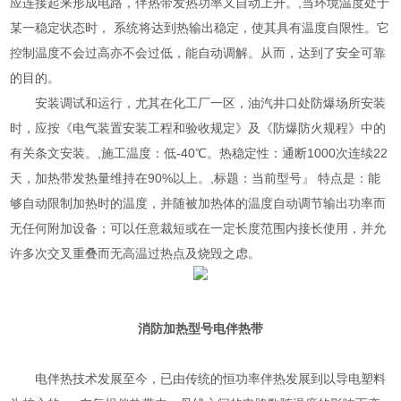
应连接起来形成电路，伴热带发热功率又自动上升。,当环境温度处于
某一稳定状态时， 系统将达到热输出稳定，使其具有温度自限性。它
控制温度不会过高亦不会过低，能自动调解。从而，达到了安全可靠
的目的。
安装调试和运行，尤其在化工厂一区，油汽井口处防爆场所安装
时，应按《电气装置安装工程和验收规定》及《防爆防火规程》中的
有关条文安装。,施工温度：低-40℃。热稳定性：通断1000次连续22
天，加热带发热量维持在90%以上。,标题：当前型号』 特点是：能
够自动限制加热时的温度，并随被加热体的温度自动调节输出功率而
无任何附加设备；可以任意裁短或在一定长度范围内接长使用，并允
许多次交叉重叠而无高温过热点及烧毁之虑。
消防加热型号
电伴热带
电伴热技术发展至今，已由传统的恒功率伴热发展到以导电塑料