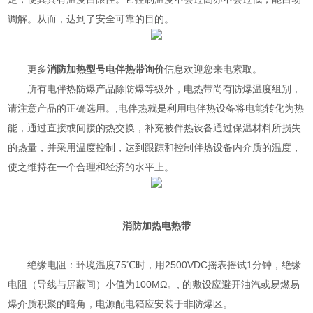
调解。从而，达到了安全可靠的目的。
更多
消防加热型号
电伴热带询价
信息欢迎您来电索取。
所有电伴热防爆产品除防爆等级外，电热带尚有防爆温度组别，
请注意产品的正确选用。,电伴热就是利用电伴热设备将电能转化为热
能，通过直接或间接的热交换，补充被伴热设备通过保温材料所损失
的热量，并采用温度控制，达到跟踪和控制伴热设备内介质的温度，
使之维持在一个合理和经济的水平上。
消防加热
电热带
绝缘电阻：环境温度75℃时，用2500VDC摇表摇试1分钟，绝缘
电阻（导线与屏蔽间）小值为100MΩ。, 的敷设应避开油汽或易燃易
爆介质积聚的暗角，电源配电箱应安装于非防爆区。