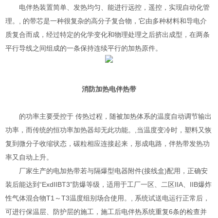
电伴热装置简单、发热均匀、能进行远控，遥控，实现自动化管
理。, 的带芯是一种很复杂的高分子复合物，它由多种材料和导电介
质复合而成，经过特定的化学变化和物理处理之后挤出成型，在两条
平行导线之间组成的一条保持连续平行的加热原件。
消防加热
电伴热带
的功率主要受控于 传热过程，随被加热体系的温度自动调节输出
功率，而传统的恒功率加热器却无此功能。,当温度变冷时，塑料又恢
复到微分子收缩状态，碳粒相应连接起来，形成电路，伴热带发热功
率又自动上升。
厂家生产的电加热带若与隔爆型电器附件(接线盒)配用，正确安
装后能达到“ExdIIBT3”防爆等级，适用于工厂一区、二区IIA、IIB爆炸
性气体混合物T1～T3温度组别场合使用。, 系统试送电运行正常后，
可进行保温层、防护层的施工，施工后电伴热系统重复6条的检查并