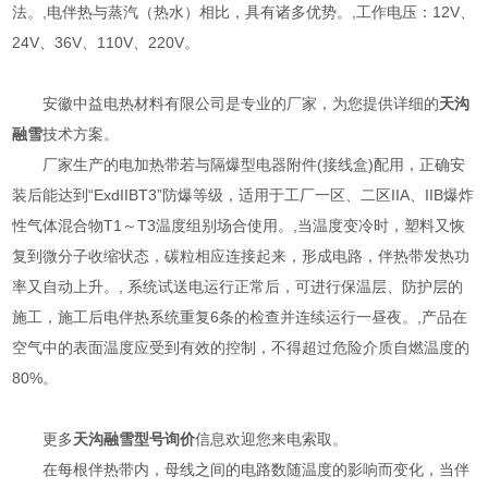
法。,电伴热与蒸汽（热水）相比，具有诸多优势。,工作电压：12V、
24V、36V、110V、220V。
安徽中益电热材料有限公司是专业的厂家，为您提供详细的
天沟
融雪
技术方案。
厂家生产的电加热带若与隔爆型电器附件(接线盒)配用，正确安
装后能达到“ExdIIBT3”防爆等级，适用于工厂一区、二区IIA、IIB爆炸
性气体混合物T1～T3温度组别场合使用。,当温度变冷时，塑料又恢
复到微分子收缩状态，碳粒相应连接起来，形成电路，伴热带发热功
率又自动上升。, 系统试送电运行正常后，可进行保温层、防护层的
施工，施工后电伴热系统重复6条的检查并连续运行一昼夜。,产品在
空气中的表面温度应受到有效的控制，不得超过危险介质自燃温度的
80%。
更多
天沟融雪型号
询价
信息欢迎您来电索取。
在每根伴热带内，母线之间的电路数随温度的影响而变化，当伴