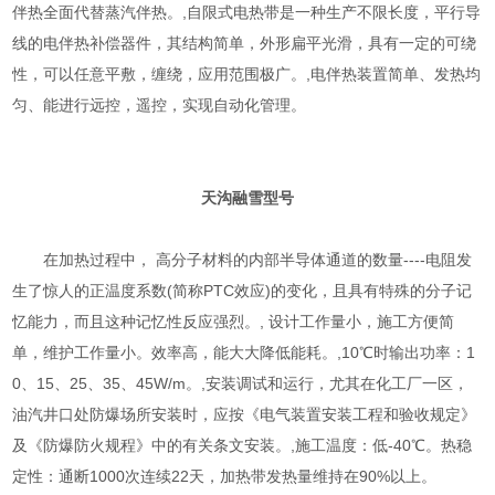
伴热全面代替蒸汽伴热。,自限式电热带是一种生产不限长度，平行导
线的电伴热补偿器件，其结构简单，外形扁平光滑，具有一定的可绕
性，可以任意平敷，缠绕，应用范围极广。,电伴热装置简单、发热均
匀、能进行远控，遥控，实现自动化管理。
天沟融雪型号
在加热过程中， 高分子材料的内部半导体通道的数量----电阻发
生了惊人的正温度系数(简称PTC效应)的变化，且具有特殊的分子记
忆能力，而且这种记忆性反应强烈。, 设计工作量小，施工方便简
单，维护工作量小。效率高，能大大降低能耗。,10℃时输出功率：1
0、15、25、35、45W/m。,安装调试和运行，尤其在化工厂一区，
油汽井口处防爆场所安装时，应按《电气装置安装工程和验收规定》
及《防爆防火规程》中的有关条文安装。,施工温度：低-40℃。热稳
定性：通断1000次连续22天，加热带发热量维持在90%以上。