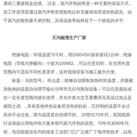
通或三通接线盒连接。,过去，蒸汽伴热始终是一种主要的保温方式，
其工作原理是通过蒸汽伴热管道散热以补充被保温管道的热损失。由
于蒸汽的散热量不易控制，其保温效率始终处于一个较低的水平。
天沟融雪生产厂家
绝缘电阻：环境温度75℃时，用2500VDC摇表摇试1分钟，绝缘
电阻（导线与屏蔽间）小值为100MΩ。,可以任意切割，在允用长度
范围内可适应不同长度需求，这对现场安装与施工极为方便。
标题：当前型号』 特点是：能够自动限制加热时的温度，并随被
加热体的温度自动调节输出功率而无任何附加设备；可以任意裁短或
在一定长度范围内接长使用，并允许多次交叉重叠而无高温过热点及
烧毁之虑。, 具有其他伴热设备所没有的好处，它控制的温度不会过
高亦不会过低，因为温度是自动调节的。,20世纪70年代，美国能源
行业就提出用电伴热方案来替代蒸汽伴热的设想。70年代末80年代
初，包括能源业在内的很多工业部门已广泛推广了电伴热技术，以电