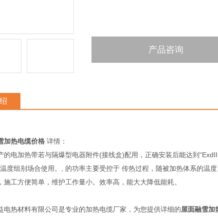
产品咨询
绍
雪加热电缆价格
详情：
产的电加热带若与隔爆型电器附件(接线盒)配用，正确安装后能达到“ExdIIB
T3温度组别场合使用。, 的功率主要受控于 传热过程，随被加热体系的温
，施工方便简单，维护工作量小。效率高，能大大降低能耗。
益电热材料有限公司是专业的
加热电缆
厂家，为您提供详细的
屋面融雪加