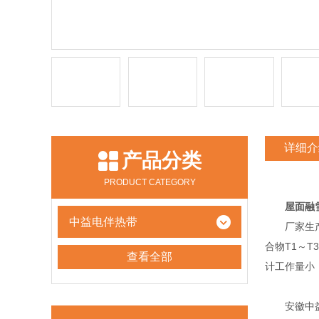
详细介
产品分类
PRODUCT CATEGORY
屋面融
中益电伴热带
厂家生
合物T1～
查看全部
计工作量小
安徽中