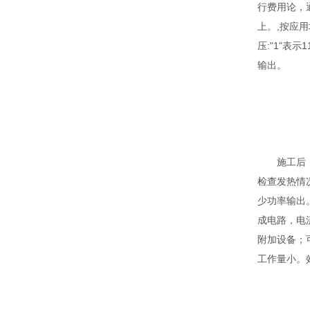
行费用论，通
上。,按应
压:"1"表
输出。
施工后
检查发热情
少功率输出
成电路，电
附加设备；
工作量小。