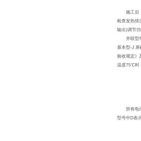
施工后
检查发热情
输出)调节
并联型
基本型-J 
验收规定》
温度75℃时
所有电
型号中D表示