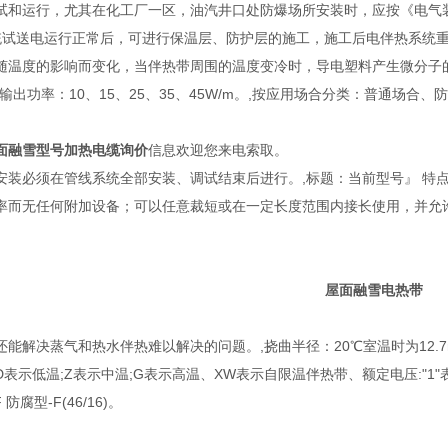
试和运行，尤其在化工厂一区，油汽井口处防爆场所安装时，应按《电气
系统试送电运行正常后，可进行保温层、防护层的施工，施工后电伴热系统
随温度的影响而变化，当伴热带周围的温度变冷时，导电塑料产生微分子
时输出功率：10、15、25、35、45W/m。,按应用场合分类：普通场
面融雪型号
加热电缆询价
信息欢迎您来电索取。
安装必须在管线系统全部安装、调试结束后进行。,标题：当前型号』 特
率而无任何附加设备；可以任意裁短或在一定长度范围内接长使用，并允
屋面融雪
电热带
还能解决蒸气和热水伴热难以解决的问题。,挠曲半径：20℃室温时为12.7mm
表示低温;Z表示中温;G表示高温、XW表示自限温伴热带、额定电压:"1"表示110
 防腐型-F(46/16)。