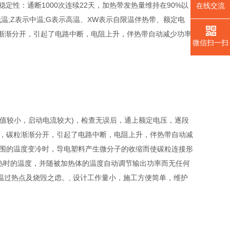
稳定性：通断1000次连续22天，加热带发热量维持在90%以
在线交流
温;Z表示中温;G表示高温、XW表示自限温伴热带、额定电
胀，碳粒渐渐分开，引起了电路中断，电阻上升，伴热带自动减少功率
微信扫一扫
值较小，启动电流较大)，检查无误后，通上额定电压，逐段
胀，碳粒渐渐分开，引起了电路中断，电阻上升，伴热带自动减
周围的温度变冷时，导电塑料产生微分子的收缩而使碳粒连接形
加热时的温度，并随被加热体的温度自动调节输出功率而无任何
过热点及烧毁之虑。, 设计工作量小，施工方便简单，维护