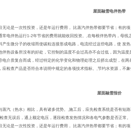
屋面融雪
电伴热带
目无论是一次性投资，还是年运行费用， 比蒸汽伴热带都要节省；有的
通常电伴热运行1-2年节省的费用就能收回投资。,在每根伴热带内，母
料产生微分子的收缩而使碳粒连接形成电路，电流经过这些电路，使 发热
他伴热设备所没有的好处，它控制的温度不会过高亦不会过低，因为温度是
导电介质复合而成，经过特定的化学变化和物理处理之后挤出成型，在两
，应检查产品是否符合本说明中规定的各项技术指标。,节约水资源，不
屋面融雪报价
与蒸汽（热水）相比，具有诸多优势。,施工后，应先检查系统是否有短路
，检查无误后，通上额定电压，逐段检查发热情况和各电气参数是否正常。
目无论是一次性投资，还是年运行费用， 比蒸汽伴热带都要节省；有的