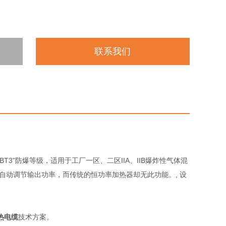
联系我们
T3”防爆等级，适用于工厂一区、二区IIA、IIB爆炸性气体混
度自动调节输出功率，而传统的恒功率加热器却无此功能。, 设
热电缆
技术方案。