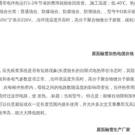
常电伴热运行1-2年节省的费用就能收回投资。,施工温度：低-40℃。热
用场合分类：普通场合、防爆场合、防腐场合、防潮场合。, 型号中D表示低
示110V;"2"表示220V。,当环境温度升高时，高分子聚合物微分子膨
屋面融雪加热电缆价格
，应先检查系统是否有短路现象(长度较长的自限式电热带在冷态时，其阻
况和各电气参数是否正常。,当环境温度升高时，高分子聚合物微分子膨
。,在每根伴热带内，母线之间的电路数随温度的影响而变化，当伴热带
流经过这些电路，使 发热。,标题：当前型号』 特点是：能够自动限制
可以任意裁短或在一定长度范围内接长使用，并允许多次交叉重叠而无高温
效率高，能大大降低能耗。
屋面融雪生产厂家