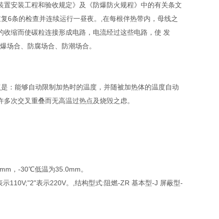
装置安装工程和验收规定》及《防爆防火规程》中的有关条文
重复6条的检查并连续运行一昼夜。,在每根伴热带内，母线之
的收缩而使碳粒连接形成电路，电流经过这些电路，使 发
合、防爆场合、防腐场合、防潮场合。
点是：能够自动限制加热时的温度，并随被加热体的温度自动
许多次交叉重叠而无高温过热点及烧毁之虑。
，-30℃低温为35.0mm。
V;"2"表示220V。,结构型式:阻燃-ZR 基本型-J 屏蔽型-