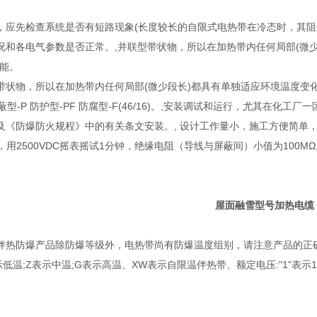
，应先检查系统是否有短路现象(长度较长的自限式电热带在冷态时，其阻
况和各电气参数是否正常。,并联型带状物，所以在加热带内任何局部(微
功能。
带状物，所以在加热带内任何局部(微少段长)都具有单独适应环境温度变化的
屏蔽型-P 防护型-PF 防腐型-F(46/16)。,安装调试和运行，尤其
及《防爆防火规程》中的有关条文安装。, 设计工作量小，施工方便简单
，用2500VDC摇表摇试1分钟，绝缘电阻（导线与屏蔽间）小值为100MΩ
屋面融雪型号
加热电缆
伴热防爆产品除防爆等级外，电热带尚有防爆温度组别，请注意产品的正确
低温;Z表示中温;G表示高温、XW表示自限温伴热带、额定电压:"1"表示110V