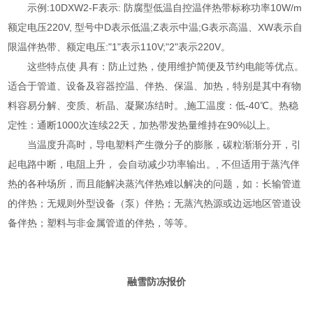
示例:10DXW2-F表示: 防腐型低温自控温伴热带标称功率10W/m
额定电压220V, 型号中D表示低温;Z表示中温;G表示高温、XW表示自
限温伴热带、额定电压:"1"表示110V;"2"表示220V。
这些特点使 具有：防止过热，使用维护简便及节约电能等优点。
适合于管道、设备及容器控温、伴热、保温、加热，特别是其中有物
料容易分解、变质、析晶、凝聚冻结时。,施工温度：低-40℃。热稳
定性：通断1000次连续22天，加热带发热量维持在90%以上。
当温度升高时，导电塑料产生微分子的膨胀，碳粒渐渐分开，引
起电路中断，电阻上升， 会自动减少功率输出。, 不但适用于蒸汽伴
热的各种场所，而且能解决蒸汽伴热难以解决的问题，如：长输管道
的伴热；无规则外型设备（泵）伴热；无蒸汽热源或边远地区管道设
备伴热；塑料与非金属管道的伴热，等等。
融雪防冻报价