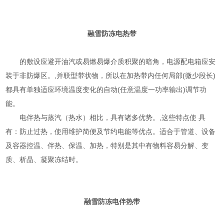
融雪防冻
电热带
的敷设应避开油汽或易燃易爆介质积聚的暗角，电源配电箱应安
装于非防爆区。,并联型带状物，所以在加热带内任何局部(微少段长)
都具有单独适应环境温度变化的自动(任意温度一功率输出)调节功
能。
电伴热与蒸汽（热水）相比，具有诸多优势。,这些特点使 具
有：防止过热，使用维护简便及节约电能等优点。适合于管道、设备
及容器控温、伴热、保温、加热，特别是其中有物料容易分解、变
质、析晶、凝聚冻结时。
融雪防冻
电伴热带