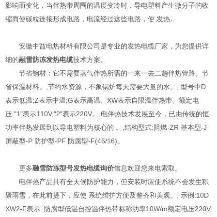
影响而变化，当伴热带周围的温度变冷时，导电塑料产生微分子的收
缩而使碳粒连接形成电路，电流经过这些电路，使 发热。
安徽中益电热材料有限公司是专业的
发热电缆
厂家，为您提供详
细的
融雪防冻发热电缆
技术方案。
节省钢材：它不需要蒸气伴热所需的一来一去二趟伴热管路。节
省保温材料。,节约水资源，不象锅炉每天需要大量的水。, 型号中D
表示低温;Z表示中温;G表示高温、XW表示自限温伴热带、额定电
压:"1"表示110V;"2"表示220V。,电伴热技术发展至今，已由传统的恒
功率伴热发展到以导电塑料为核心的 。,结构型式:阻燃-ZR 基本型-J
屏蔽型-P 防护型-PF 防腐型-F(46/16)。
更多
融雪防冻型号
发热电缆询价
信息欢迎您来电索取。
电伴热产品具有全天候防护能力，但安装时应使系统不会发生积
聚雨雪，在此前提下，应使 系统维护方便及整齐和美观。, 示例:10D
XW2-F表示: 防腐型低温自控温伴热带标称功率10W/m额定电压220V