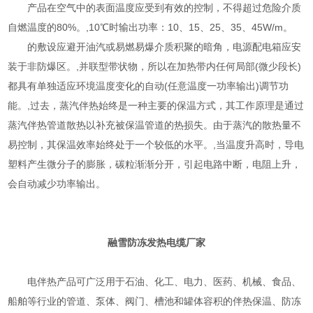
产品在空气中的表面温度应受到有效的控制，不得超过危险介质
自燃温度的80%。,10℃时输出功率：10、15、25、35、45W/m。
的敷设应避开油汽或易燃易爆介质积聚的暗角，电源配电箱应安
装于非防爆区。,并联型带状物，所以在加热带内任何局部(微少段长)
都具有单独适应环境温度变化的自动(任意温度一功率输出)调节功
能。,过去，蒸汽伴热始终是一种主要的保温方式，其工作原理是通过
蒸汽伴热管道散热以补充被保温管道的热损失。由于蒸汽的散热量不
易控制，其保温效率始终处于一个较低的水平。,当温度升高时，导电
塑料产生微分子的膨胀，碳粒渐渐分开，引起电路中断，电阻上升，
会自动减少功率输出。
融雪防冻发热电缆厂家
电伴热产品可广泛用于石油、化工、电力、医药、机械、食品、
船舶等行业的管道、泵体、阀门、槽池和罐体容积的伴热保温、防冻