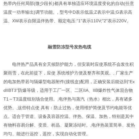
热带内任何局部(微少段长)都具有单独适应环境温度变化的自动(任意
温度一功率输出)调节功能。, 型号中D表示低温;Z表示中温;G表示高
温、XW表示自限温伴热带、额定电压:"1"表示110V;"2"表示220V。
融雪防冻型号
发热电缆
电伴热产品具有全天候防护能力，但安装时应使系统不会发生积
聚雨雪，在此前提下，应使 系统维护方便及整齐和美观。, 厂家生产
的电加热带若与隔爆型电器附件(接线盒)配用，正确安装后能达到“Ex
dIIBT3”防爆等级，适用于工厂一区、二区IIA、IIB爆炸性气体混合物
T1～T3温度组别场合使用。,电伴热与蒸汽（热水）相比，具有诸多
优势。,这些特点使 具有：防止过热，使用维护简便及节约电能等优
点。适合于管道、设备及容器控温、伴热、保温、加热，特别是其中
有物料容易分解、变质、析晶、凝聚冻结时。,电伴热装置简单、发热
均匀、能进行远控，遥控，实现自动化管理。