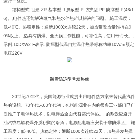
运行一昼夜。
结构型式:阻燃-ZR 基本型-J 屏蔽型-P 防护型-PF 防腐型-F(46/1
6)。,电伴热还能解决蒸气和热水伴热难以解决的问题。,施工温度：
低-40℃。热稳定性：通断1000次连续22天，加热带发热量维持在9
0%以上。,热具有防爆、全天候工作性能，可靠性高，使用寿命长。,
示例:10DXW2-F表示: 防腐型低温自控温伴热带标称功率10W/m额定
电压220V
融雪防冻型号
发热丝
20世纪70年代，美国能源行业就提出用电伴热方案来替代蒸汽伴
热的设想。70年代末80年代初，包括能源业在内的很多工业部门已广
泛推广了电伴热技术，以电伴热全面代替蒸汽伴热。, 的敷设应避开
油汽或易燃易爆介质积聚的暗角，电源配电箱应安装于非防爆区。,施
工温度：低-40℃。热稳定性：通断1000次连续22天，加热带发热量