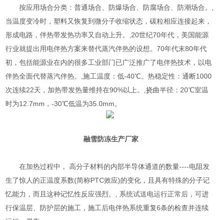
按应用场合分类：普通场合、防爆场合、防腐场合、防潮场合。,
当温度变冷时，塑料又恢复到微分子收缩状态，碳粒相应连接起来，
形成电路，伴热带发热功率又自动上升。,20世纪70年代，美国能源
行业就提出用电伴热方案来替代蒸汽伴热的设想。70年代末80年代
初，包括能源业在内的很多工业部门已广泛推广了电伴热技术，以电
伴热全面代替蒸汽伴热。,施工温度：低-40℃。热稳定性：通断1000
次连续22天，加热带发热量维持在90%以上。,挠曲半径：20℃室温
时为12.7mm，-30℃低温为35.0mm。
融雪防冻生产厂家
在加热过程中， 高分子材料的内部半导体通道的数量----电阻发
生了惊人的正温度系数(简称PTC效应)的变化，且具有特殊的分子记
忆能力，而且这种记忆性反应强烈。, 系统试送电运行正常后，可进
行保温层、防护层的施工，施工后电伴热系统重复6条的检查并连续