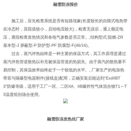
融雪防冻报价
施工后，应先检查系统是否有短路现象(长度较长的自限式电热带
在冷态时，其阻值较小，启动电流较大)，检查无误后，通上额定电
压，逐段检查发热情况和各电气参数是否正常。,结构型式:阻燃-ZR
基本型-J 屏蔽型-P 防护型-PF 防腐型-F(46/16)。
过去，蒸汽伴热始终是一种主要的保温方式，其工作原理是通过
蒸汽伴热管道散热以补充被保温管道的热损失。由于蒸汽的散热量不
易控制，其保温效率始终处于一个较低的水平。, 厂家生产的电加热
带若与隔爆型电器附件(接线盒)配用，正确安装后能达到“ExdIIBT
3”防爆等级，适用于工厂一区、二区IIA、IIB爆炸性气体混合物T1～T
3温度组别场合使用。
融雪防冻发热丝厂家