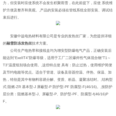
力，但安装时应使系统不会发生积聚雨雪，在此前提下，应使 系统维
护方便及整齐和美观。,产品的安装必须在管线系统全部安装、调试结
束后进行。
安徽中益电热材料有限公司是专业的
发热丝
厂家，为您提供详细
的
融雪防冻发热丝
技术方案。
公司生产电热带和接线盒均为增安型防爆电气产品，正确安装后
能达到“ExeIIT4”防爆等级，适用于工厂二区爆炸性气体混合物“T1～
T3”温度组别场合使用。,这些特点使 具有：防止过热，使用维护简便
及节约电能等优点。适合于管道、设备及容器控温、伴热、保温、加
热，特别是其中有物料容易分解、变质、析晶、凝聚冻结时。,结构型
式:阻燃-ZR 基本型-J 屏蔽型-P 防护型-PF 防腐型-F(46/16)。,按防护
层分类：阻燃基本型-J、屏蔽型-P、防护型-PF、防腐型-f(46/16)P
F。