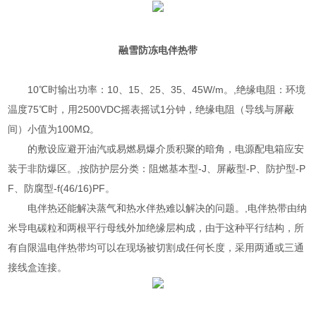
融雪防冻
电伴热带
10℃时输出功率：10、15、25、35、45W/m。,绝缘电阻：环境
温度75℃时，用2500VDC摇表摇试1分钟，绝缘电阻（导线与屏蔽
间）小值为100MΩ。
的敷设应避开油汽或易燃易爆介质积聚的暗角，电源配电箱应安
装于非防爆区。,按防护层分类：阻燃基本型-J、屏蔽型-P、防护型-P
F、防腐型-f(46/16)PF。
电伴热还能解决蒸气和热水伴热难以解决的问题。,电伴热带由纳
米导电碳粒和两根平行母线外加绝缘层构成，由于这种平行结构，所
有自限温电伴热带均可以在现场被切割成任何长度，采用两通或三通
接线盒连接。