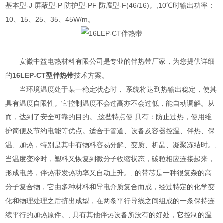
基本型-J 屏蔽型-P 防护型-PF 防腐型-F(46/16)。,10℃时输出功率：
10、15、25、35、45W/m。
安徽中益电热材料有限公司是专业的
伴热带
厂家，为您提供详细
的
16LEP-CT
型
伴热带
技术方案。
当环境温度处于某一稳定状态时， 系统将达到热输出稳定，使其
具有温度自限性。它控制温度不会过高亦不会过低，能自动调解。从
而，达到了安全可靠的目的。,这些特点使 具有：防止过热，使用维
护简便及节约电能等优点。适合于管道、设备及容器控温、伴热、保
温、加热，特别是其中有物料容易分解、变质、析晶、凝聚冻结时。,
当温度变冷时，塑料又恢复到微分子收缩状态，碳粒相应连接起来，
形成电路，伴热带发热功率又自动上升。, 的带芯是一种很复杂的高
分子复合物，它由多种材料和导电介质复合而成，经过特定的化学变
化和物理处理之后挤出成型，在两条平行导线之间组成的一条保持连
续平行的加热原件。, 具有其他伴热设备所没有的好处，它控制的温