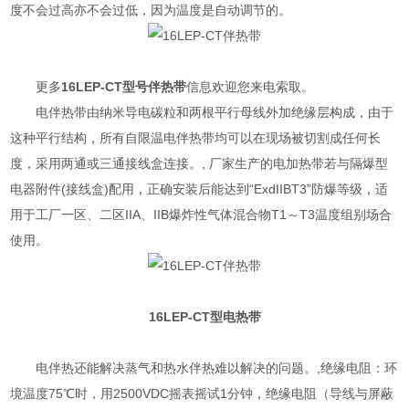
度不会过高亦不会过低，因为温度是自动调节的。
更多
16LEP-CT型号
伴热带
信息欢迎您来电索取。
电伴热带由纳米导电碳粒和两根平行母线外加绝缘层构成，由于
这种平行结构，所有自限温电伴热带均可以在现场被切割成任何长
度，采用两通或三通接线盒连接。, 厂家生产的电加热带若与隔爆型
电器附件(接线盒)配用，正确安装后能达到“ExdIIBT3”防爆等级，适
用于工厂一区、二区IIA、IIB爆炸性气体混合物T1～T3温度组别场合
使用。
16LEP-CT
型
电热带
电伴热还能解决蒸气和热水伴热难以解决的问题。,绝缘电阻：环
境温度75℃时，用2500VDC摇表摇试1分钟，绝缘电阻（导线与屏蔽