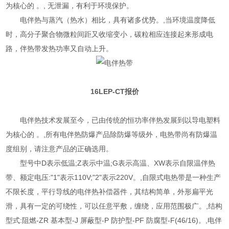
为核心的 。, 无泄漏，有利于环境保护。
电伴热与蒸汽（热水）相比，具有诸多优势。,当环境温度降低
时，高分子聚合物微粒间距又收缩变小，碳粒相应连接起来形成电
路，伴热带发热功率又自动上升。
16LEP-CT报价
电伴热技术发展至今，已由传统的恒功率伴热发展到以导电塑料
为核心的 。,所有电伴热防爆产品除防爆等级外，电热带尚有防爆温
度组别，请注意产品的正确选用。
型号中D表示低温;Z表示中温;G表示高温、XW表示自限温伴热
带、额定电压:"1"表示110V;"2"表示220V。,自限式电热带是一种生产
不限长度，平行导线的电伴热补偿器件，其结构简单，外形扁平光
滑，具有一定的可绕性，可以任意平敷，缠绕，应用范围极广。,结构
型式:阻燃-ZR 基本型-J 屏蔽型-P 防护型-PF 防腐型-F(46/16)。,电伴