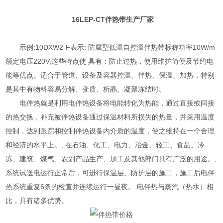
16LEP-CT伴热带生产厂家
示例:10DXW2-F表示: 防腐型低温自控温伴热带标称功率10W/m
额定电压220V,这些特点使 具有：防止过热，使用维护简便及节约电
能等优点。适合于管道、设备及容器控温、伴热、保温、加热，特别
是其中有物料容易分解、变质、析晶、凝聚冻结时。
电伴热就是利用电伴热设备将电能转化为热能，通过直接或间接
的热交换，补充被伴热设备通过保温材料所损失的热量，并采用温度
控制，达到跟踪和控制伴热设备内介质的温度，使之维持在一个合理
和经济的水平上。, 在石油、化工、电力、冶金、轻工、食品、冷
冻、建筑、煤气、农副产品生产、加工及其他部门具有广泛的用途。,
系统试送电运行正常后，可进行保温层、防护层的施工，施工后电伴
热系统重复6条的检查并连续运行一昼夜。,电伴热与蒸汽（热水）相
比，具有诸多优势。