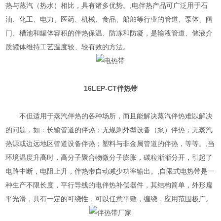
热与蒸汽（热水）相比，具有诸多优势。,电伴热产品可广泛用于石
油、化工、电力、医药、机械、食品、船舶等行业的管道、泵体、阀
门、槽池和罐体容积的伴热保温、防冻和防凝，是输液管道、储液介
质罐体维持工艺温度较、较有效的方法。
16LEP-CT
伴热带
不但适用于蒸汽伴热的各种场所，而且能解决蒸汽伴热难以解决
的问题，如：长输管道的伴热；无规则外型设备（泵）伴热；无蒸汽
热源或边远地区管道设备伴热；塑料与非金属管道的伴热，等等。,当
环境温度升高时，高分子聚合物微分子膨胀，碳粒渐渐分开，引起了
电路中断，电阻上升，伴热带自动减少功率输出。,自限式电热带是一
种生产不限长度，平行导线的电伴热补偿器件，其结构简单，外形扁
平光滑，具有一定的可绕性，可以任意平敷，缠绕，应用范围极广。