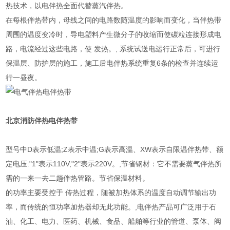
热技术，以电伴热全面代替蒸汽伴热。
在每根伴热带内，母线之间的电路数随温度的影响而变化，当伴热带
周围的温度变冷时，导电塑料产生微分子的收缩而使碳粒连接形成电
路，电流经过这些电路，使 发热。, 系统试送电运行正常后，可进行
保温层、防护层的施工，施工后电伴热系统重复6条的检查并连续运
行一昼夜。
北京消防伴热电伴热带
型号中D表示低温;Z表示中温;G表示高温、XW表示自限温伴热带、额
定电压:"1"表示110V;"2"表示220V。,节省钢材：它不需要蒸气伴热所
需的一来一去二趟伴热管路。节省保温材料。
的功率主要受控于 传热过程，随被加热体系的温度自动调节输出功
率，而传统的恒功率加热器却无此功能。,电伴热产品可广泛用于石
油、化工、电力、医药、机械、食品、船舶等行业的管道、泵体、阀