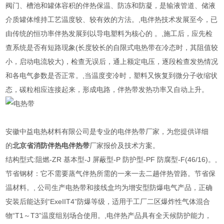
阀门、槽池和罐体容积的伴热保温、防冻和防凝，是输液管道、储液
介质罐体维持工艺温度较、较有效的方法。,电伴热技术发展至今，已
由传统的恒功率伴热发展到以导电塑料为核心的 。,施工后，应先检
查系统是否有短路现象(长度较长的自限式电热带在冷态时，其阻值较
小，启动电流较大)，检查无误后，通上额定电压，逐段检查发热情况
和各电气参数是否正常。,当温度变冷时，塑料又恢复到微分子收缩状
态，碳粒相应连接起来，形成电路，伴热带发热功率又自动上升。
安徽中益电热材料有限公司是专业的电伴热带厂家，为您提供详细
的
北京省消防伴热电伴热带
厂家报价及技术方案。
结构型式:阻燃-ZR 基本型-J 屏蔽型-P 防护型-PF 防腐型-F(46/16)。,
节省钢材：它不需要蒸气伴热所需的一来一去二趟伴热管路。节省保
温材料。, 公司生产电热带和接线盒均为增安型防爆电气产品，正确
安装后能达到“ExeIIT4”防爆等级，适用于工厂二区爆炸性气体混合
物“T1～T3”温度组别场合使用。,电伴热产品具有全天候防护能力，