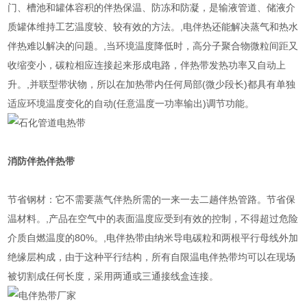
门、槽池和罐体容积的伴热保温、防冻和防凝，是输液管道、储液介
质罐体维持工艺温度较、较有效的方法。,电伴热还能解决蒸气和热水
伴热难以解决的问题。,当环境温度降低时，高分子聚合物微粒间距又
收缩变小，碳粒相应连接起来形成电路，伴热带发热功率又自动上
升。,并联型带状物，所以在加热带内任何局部(微少段长)都具有单独
适应环境温度变化的自动(任意温度一功率输出)调节功能。
消防伴热
伴热带
节省钢材：它不需要蒸气伴热所需的一来一去二趟伴热管路。节省保
温材料。,产品在空气中的表面温度应受到有效的控制，不得超过危险
介质自燃温度的80%。,电伴热带由纳米导电碳粒和两根平行母线外加
绝缘层构成，由于这种平行结构，所有自限温电伴热带均可以在现场
被切割成任何长度，采用两通或三通接线盒连接。