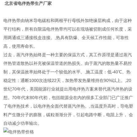
北京省电伴热带生产厂家
电伴热带由纳米导电碳粒和两根平行母线外加绝缘层构成，由于这种
平行结构，所有自限温电伴热带均可以在现场被切割成任何长度，采
用两通或三通接线盒连接。,热具有防爆、全天候工作性能，可靠性
高，使用寿命长。
过去，蒸汽伴热始终是一种主要的保温方式，其工作原理是通过蒸汽
伴热管道散热以补充被保温管道的热损失。由于蒸汽的散热量不易控
制，其保温效率始终处于一个较低的水平。,施工温度：低-40℃。热
稳定性：通断1000次连续22天，加热带发热量维持在90%以上。,20
世纪70年代，美国能源行业就提出用电伴热方案来替代蒸汽伴热的设
想。70年代末80年代初，包括能源业在内的很多工业部门已广泛推广
了电伴热技术，以电伴热全面代替蒸汽伴热。,当温度升高时，导电塑
料产生微分子的膨胀，碳粒渐渐分开，引起电路中断，电阻上升， 会
自动减少功率输出。