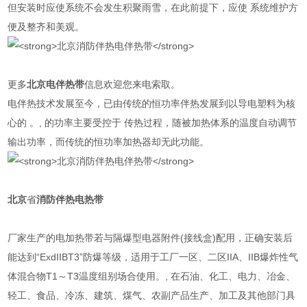
但安装时应使系统不会发生积聚雨雪，在此前提下，应使 系统维护方
便及整齐和美观。
更多
北京电伴热带
信息欢迎您来电索取。
电伴热技术发展至今，已由传统的恒功率伴热发展到以导电塑料为核
心的 。, 的功率主要受控于 传热过程，随被加热体系的温度自动调节
输出功率，而传统的恒功率加热器却无此功能。
北京
省
消防伴热
电热带
厂家生产的电加热带若与隔爆型电器附件(接线盒)配用，正确安装后
能达到“ExdIIBT3”防爆等级，适用于工厂一区、二区IIA、IIB爆炸性气
体混合物T1～T3温度组别场合使用。, 在石油、化工、电力、冶金、
轻工、食品、冷冻、建筑、煤气、农副产品生产、加工及其他部门具