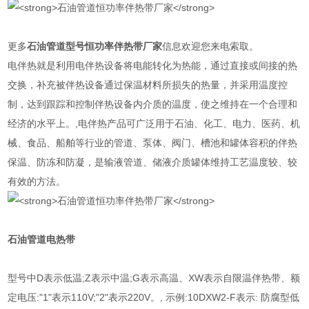
更多
石油管道型号
恒功率伴热带
厂家
信息欢迎您来电索取。
电伴热就是利用电伴热设备将电能转化为热能，通过直接或间接的热
交换，补充被伴热设备通过保温材料所损失的热量，并采用温度控
制，达到跟踪和控制伴热设备内介质的温度，使之维持在一个合理和
经济的水平上。,电伴热产品可广泛用于石油、化工、电力、医药、机
械、食品、船舶等行业的管道、泵体、阀门、槽池和罐体容积的伴热
保温、防冻和防凝，是输液管道、储液介质罐体维持工艺温度较、较
有效的方法。
石油管道
电热带
型号中D表示低温;Z表示中温;G表示高温、XW表示自限温伴热带、额
定电压:"1"表示110V;"2"表示220V。, 示例:10DXW2-F表示: 防腐型低