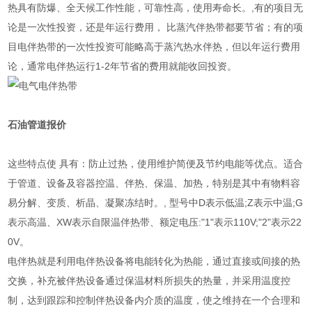
热具有防爆、全天候工作性能，可靠性高，使用寿命长。,有的项目无
论是一次性投资，还是年运行费用， 比蒸汽伴热带都要节省；有的项
目电伴热带的一次性投资可能略高于蒸汽热水伴热，但以年运行费用
论，通常电伴热运行1-2年节省的费用就能收回投资。
石油管道报价
这些特点使 具有：防止过热，使用维护简便及节约电能等优点。适合
于管道、设备及容器控温、伴热、保温、加热，特别是其中有物料容
易分解、变质、析晶、凝聚冻结时。, 型号中D表示低温;Z表示中温;G
表示高温、XW表示自限温伴热带、额定电压:"1"表示110V;"2"表示22
0V。
电伴热就是利用电伴热设备将电能转化为热能，通过直接或间接的热
交换，补充被伴热设备通过保温材料所损失的热量，并采用温度控
制，达到跟踪和控制伴热设备内介质的温度，使之维持在一个合理和