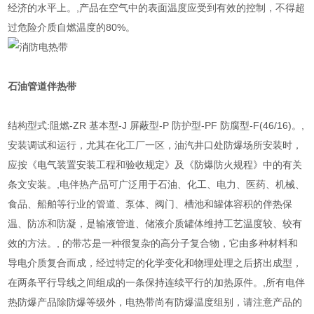
经济的水平上。,产品在空气中的表面温度应受到有效的控制，不得超
过危险介质自燃温度的80%。
石油管道
伴热带
结构型式:阻燃-ZR 基本型-J 屏蔽型-P 防护型-PF 防腐型-F(46/16)。,
安装调试和运行，尤其在化工厂一区，油汽井口处防爆场所安装时，
应按《电气装置安装工程和验收规定》及《防爆防火规程》中的有关
条文安装。,电伴热产品可广泛用于石油、化工、电力、医药、机械、
食品、船舶等行业的管道、泵体、阀门、槽池和罐体容积的伴热保
温、防冻和防凝，是输液管道、储液介质罐体维持工艺温度较、较有
效的方法。, 的带芯是一种很复杂的高分子复合物，它由多种材料和
导电介质复合而成，经过特定的化学变化和物理处理之后挤出成型，
在两条平行导线之间组成的一条保持连续平行的加热原件。,所有电伴
热防爆产品除防爆等级外，电热带尚有防爆温度组别，请注意产品的