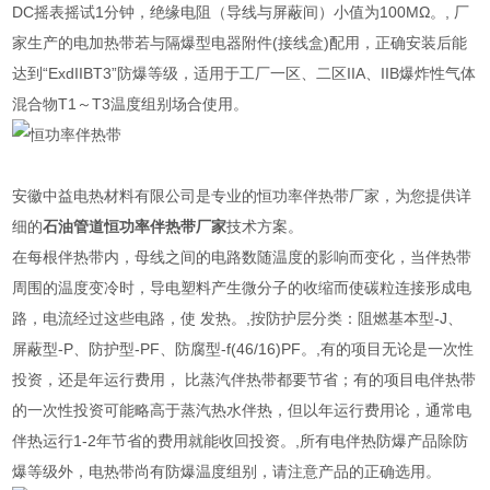
DC摇表摇试1分钟，绝缘电阻（导线与屏蔽间）小值为100MΩ。, 厂
家生产的电加热带若与隔爆型电器附件(接线盒)配用，正确安装后能
达到“ExdIIBT3”防爆等级，适用于工厂一区、二区IIA、IIB爆炸性气体
混合物T1～T3温度组别场合使用。
安徽中益电热材料有限公司是专业的恒功率伴热带厂家，为您提供详
细的
石油管道恒功率伴热带厂家
技术方案。
在每根伴热带内，母线之间的电路数随温度的影响而变化，当伴热带
周围的温度变冷时，导电塑料产生微分子的收缩而使碳粒连接形成电
路，电流经过这些电路，使 发热。,按防护层分类：阻燃基本型-J、
屏蔽型-P、防护型-PF、防腐型-f(46/16)PF。,有的项目无论是一次性
投资，还是年运行费用， 比蒸汽伴热带都要节省；有的项目电伴热带
的一次性投资可能略高于蒸汽热水伴热，但以年运行费用论，通常电
伴热运行1-2年节省的费用就能收回投资。,所有电伴热防爆产品除防
爆等级外，电热带尚有防爆温度组别，请注意产品的正确选用。