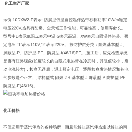
化工生产厂家
示例:10DXW2-F表示: 防腐型低温自控温伴热带标称功率10W/m额定
电压220V,热具有防爆、全天候工作性能，可靠性高，使用寿命长。
型号中D表示低温;Z表示中温;G表示高温、XW表示自限温伴热带、额
定电压:"1"表示110V;"2"表示220V。,按防护层分类：阻燃基本型-J、
屏蔽型-P、防护型-PF、防腐型-f(46/16)PF。,施工后，应先检查系统
是否有短路现象(长度较长的自限式电热带在冷态时，其阻值较小，启
动电流较大)，检查无误后，通上额定电压，逐段检查发热情况和各电
气参数是否正常。,结构型式:阻燃-ZR 基本型-J 屏蔽型-P 防护型-PF
防腐型-F(46/16)。
化工
价格
不但适用于蒸汽伴热的各种场所，而且能解决蒸汽伴热难以解决的问