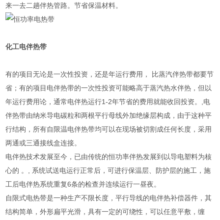
来一去二趟伴热管路。节省保温材料。
化工
电伴热带
有的项目无论是一次性投资，还是年运行费用， 比蒸汽伴热带都要节
省；有的项目电伴热带的一次性投资可能略高于蒸汽热水伴热，但以
年运行费用论，通常电伴热运行1-2年节省的费用就能收回投资。,电
伴热带由纳米导电碳粒和两根平行母线外加绝缘层构成，由于这种平
行结构，所有自限温电伴热带均可以在现场被切割成任何长度，采用
两通或三通接线盒连接。
电伴热技术发展至今，已由传统的恒功率伴热发展到以导电塑料为核
心的 。, 系统试送电运行正常后，可进行保温层、防护层的施工，施
工后电伴热系统重复6条的检查并连续运行一昼夜。
自限式电热带是一种生产不限长度，平行导线的电伴热补偿器件，其
结构简单，外形扁平光滑，具有一定的可绕性，可以任意平敷，缠