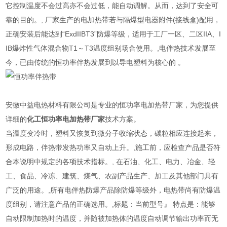
它控制温度不会过高亦不会过低，能自动调解。从而，达到了安全可
靠的目的。, 厂家生产的电加热带若与隔爆型电器附件(接线盒)配用，
正确安装后能达到“ExdIIBT3”防爆等级，适用于工厂一区、二区IIA、I
IB爆炸性气体混合物T1～T3温度组别场合使用。,电伴热技术发展至
今，已由传统的恒功率伴热发展到以导电塑料为核心的 。
安徽中益电热材料有限公司是专业的恒功率电加热带厂家，为您提供
详细的
化工恒功率电加热带厂家
技术方案。
当温度变冷时，塑料又恢复到微分子收缩状态，碳粒相应连接起来，
形成电路，伴热带发热功率又自动上升。,施工前，应检查产品是否符
合本说明中规定的各项技术指标。, 在石油、化工、电力、冶金、轻
工、食品、冷冻、建筑、煤气、农副产品生产、加工及其他部门具有
广泛的用途。,所有电伴热防爆产品除防爆等级外，电热带尚有防爆温
度组别，请注意产品的正确选用。,标题：当前型号』 特点是：能够
自动限制加热时的温度，并随被加热体的温度自动调节输出功率而无