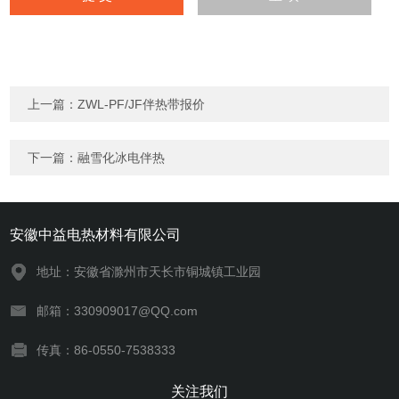
上一篇：
ZWL-PF/JF伴热带报价
下一篇：
融雪化冰电伴热
安徽中益电热材料有限公司
地址：安徽省滁州市天长市铜城镇工业园
邮箱：330909017@QQ.com
传真：86-0550-7538333
关注我们