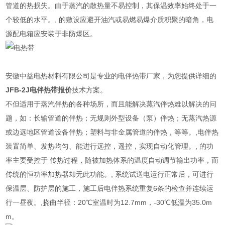
管道的热损失。由于蒸汽的散热量不易控制，其保温效率始终处于一
个较低的水平。, 的敷设应避开油汽或易燃易爆介质积聚的暗角，电
源配电箱应安装于非防爆区。
安徽中益电热材料有限公司是专业的电伴热带厂家，为您提供详细的
JFB-2J电伴热带报价
技术方案。
不但适用于蒸汽伴热的各种场所，而且能解决蒸汽伴热难以解决的问
题，如：长输管道的伴热；无规则外型设备（泵）伴热；无蒸汽热源
或边远地区管道设备伴热；塑料与非金属管道的伴热，等等。,电伴热
装置简单、发热均匀、能进行远控，遥控，实现自动化管理。, 的功
率主要受控于 传热过程，随被加热体系的温度自动调节输出功率，而
传统的恒功率加热器却无此功能。, 系统试送电运行正常后，可进行
保温层、防护层的施工，施工后电伴热系统重复6条的检查并连续运
行一昼夜。,挠曲半径：20℃室温时为12.7mm，-30℃低温为35.0m
m。