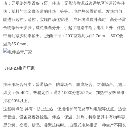
热；无规则外型设备（泵）伴热；无蒸汽热源或边远地区管道设备伴
热；塑料与非金属管道的伴热，等等。,电伴热装置简单、发热均匀、
能进行远控，遥控，实现自动化管理。,当环境温度升高时，高分子聚
合物微分子膨胀，碳粒渐渐分开，引起了电路中断，电阻上升，伴热
带自动减少功率输出。,挠曲半径：20℃室温时为12.7mm，-30℃低
温为35.0mm。
JFB-2J生产厂家
按应用场合分类：普通场合、防爆场合、防腐场合、防潮场合。,施工
温度：低-40℃。热稳定性：通断1000次连续22天，加热带发热量维
持在90%以上。
这些特点使 具有：防止过热，使用维护简便及节约电能等优点。适合
于管道、设备及容器控温、伴热、保温、加热，特别是其中有物料容
易分解、变质、析晶、凝聚冻结时。,自限式电热带是一种生产不限长