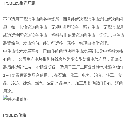
PSBL25生产厂家
不但适用于蒸汽伴热的各种场所，而且能解决蒸汽伴热难以解决的问
题，如：长输管道的伴热；无规则外型设备（泵）伴热；无蒸汽热源
或边远地区管道设备伴热；塑料与非金属管道的伴热，等等。,电伴热
装置简单、发热均匀、能进行远控，遥控，实现自动化管理。
电伴热技术发展至今，已由传统的恒功率伴热发展到以导电塑料为核
心的 。, 公司生产电热带和接线盒均为增安型防爆电气产品，正确安
装后能达到“ExeIIT4”防爆等级，适用于工厂二区爆炸性气体混合物“T
1～T3”温度组别场合使用。, 在石油、化工、电力、冶金、轻工、食
品、冷冻、建筑、煤气、农副产品生产、加工及其他部门具有广泛的
用途。
PSBL25
价格