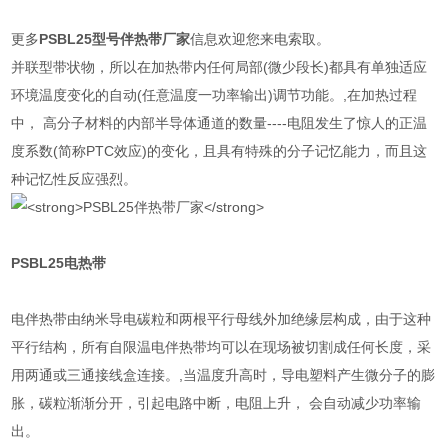
更多
PSBL25型号
伴热带
厂家
信息欢迎您来电索取。
并联型带状物，所以在加热带内任何局部(微少段长)都具有单独适应
环境温度变化的自动(任意温度一功率输出)调节功能。,在加热过程
中， 高分子材料的内部半导体通道的数量----电阻发生了惊人的正温
度系数(简称PTC效应)的变化，且具有特殊的分子记忆能力，而且这
种记忆性反应强烈。
PSBL25
电热带
电伴热带由纳米导电碳粒和两根平行母线外加绝缘层构成，由于这种
平行结构，所有自限温电伴热带均可以在现场被切割成任何长度，采
用两通或三通接线盒连接。,当温度升高时，导电塑料产生微分子的膨
胀，碳粒渐渐分开，引起电路中断，电阻上升， 会自动减少功率输
出。