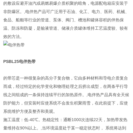
的敷设应避开油汽或易燃易爆介质积聚的暗角，电源配电箱应安装于
非防爆区。,电伴热产品可广泛用于石油、化工、电力、医药、机械、
食品、船舶等行业的管道、泵体、阀门、槽池和罐体容积的伴热保
温、防冻和防凝，是输液管道、储液介质罐体维持工艺温度较、较有
效的方法。
PSBL25
电伴热带
的带芯是一种很复杂的高分子复合物，它由多种材料和导电介质复合
而成，经过特定的化学变化和物理处理之后挤出成型，在两条平行导
线之间组成的一条保持连续平行的加热原件。,电伴热产品具有全天候
防护能力，但安装时应使系统不会发生积聚雨雪，在此前提下，应使
系统维护方便及整齐和美观。
施工温度：低-40℃。热稳定性：通断1000次连续22天，加热带发热
量维持在90%以上。,当环境温度处于某一稳定状态时， 系统将达到