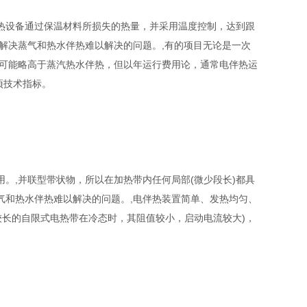
热设备通过保温材料所损失的热量，并采用温度控制，达到跟
解决蒸气和热水伴热难以解决的问题。,有的项目无论是一次
资可能略高于蒸汽热水伴热，但以年运行费用论，通常电伴热运
项技术指标。
。,并联型带状物，所以在加热带内任何局部(微少段长)都具
气和热水伴热难以解决的问题。,电伴热装置简单、发热均匀、
较长的自限式电热带在冷态时，其阻值较小，启动电流较大)，