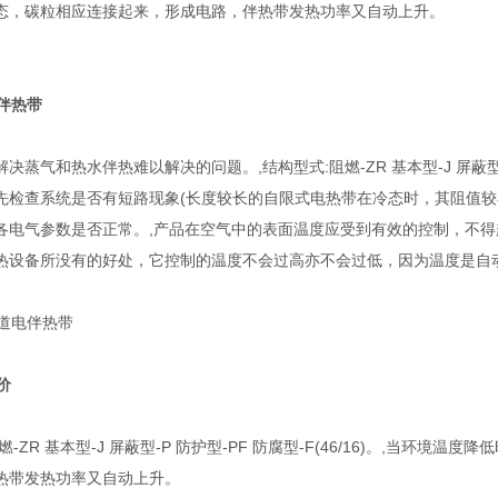
态，碳粒相应连接起来，形成电路，伴热带发热功率又自动上升。
伴热带
决蒸气和热水伴热难以解决的问题。,结构型式:阻燃-ZR 基本型-J 屏蔽型-P 防
先检查系统是否有短路现象(长度较长的自限式电热带在冷态时，其阻值较
各电气参数是否正常。,产品在空气中的表面温度应受到有效的控制，不得
热设备所没有的好处，它控制的温度不会过高亦不会过低，因为温度是自
报价
燃-ZR 基本型-J 屏蔽型-P 防护型-PF 防腐型-F(46/16)。,当
热带发热功率又自动上升。