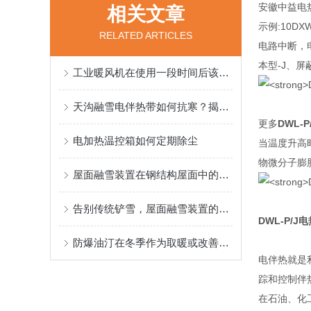
安徽中益电
相关文章
示例:10D
RELATED ARTICLES
电路中断，
本型-J、屏蔽
工业暖风机在使用一段时间后该如何保养呢
天沟融雪电伴热带如何抗寒？揭秘！
更多
DWL-P
电加热温控箱如何定期除尘
当温度升高
物微分子膨
屋面融雪装置在钢结构屋面中的应用与优势
告别传统铲雪，屋面融雪装置的技术革新与环境影响
DWL-P/J
电
防爆油汀在冬季作为取暖或改善低温工作环境之用
电伴热就是
踪和控制伴热
在石油、化