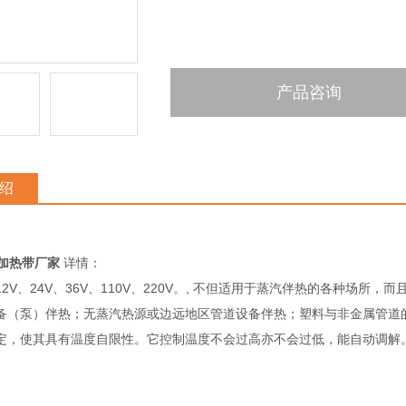
产品咨询
绍
J电加热带厂家
详情：
2V、24V、36V、110V、220V。, 不但适用于蒸汽伴热的各种场
备（泵）伴热；无蒸汽热源或边远地区管道设备伴热；塑料与非金属管道的
定，使其具有温度自限性。它控制温度不会过高亦不会过低，能自动调解