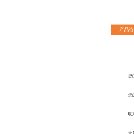
产品咨
您
您
联
常