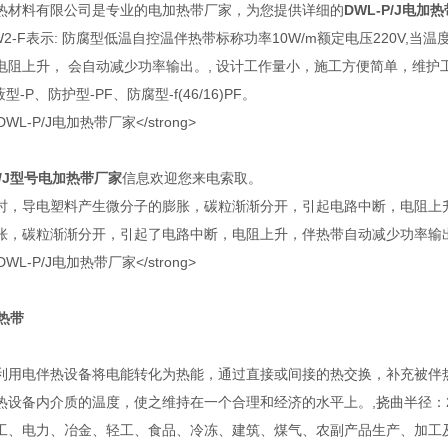
热材料有限公司是专业的电加热带厂家，为您提供详细的
DWL-P/J电加
XW2-F表示: 防腐型低温自控温伴热带标称功率10W/m额定电压220
电阻上升， 会自动减少功率输出。, 设计工作量小，施工方便简单，维护
型-P、防护型-PF、防腐型-f(46/16)PF。
/J型号
电加热带
厂家
信息欢迎您来电索取。
时，导电塑料产生微分子的膨胀，碳粒渐渐分开，引起电路中断，电阻上升
胀，碳粒渐渐分开，引起了电路中断，电阻上升，伴热带自动减少功率输
热带
利用电伴热设备将电能转化为热能，通过直接或间接的热交换，补充被伴
设备内介质的温度，使之维持在一个合理和经济的水平上。,挠曲半径：20℃室
工、电力、冶金、轻工、食品、冷冻、建筑、煤气、农副产品生产、加工