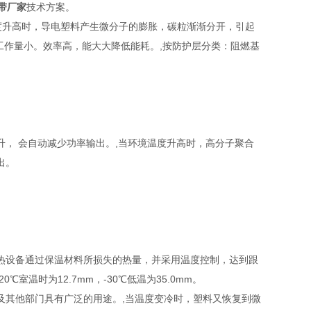
热带厂家
技术方案。
V,当温度升高时，导电塑料产生微分子的膨胀，碳粒渐渐分开，引起
工作量小。效率高，能大大降低能耗。,按防护层分类：阻燃基
， 会自动减少功率输出。,当环境温度升高时，高分子聚合
出。
热设备通过保温材料所损失的热量，并采用温度控制，达到跟
温时为12.7mm，-30℃低温为35.0mm。
及其他部门具有广泛的用途。,当温度变冷时，塑料又恢复到微