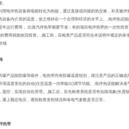
便。
利用电伴热设备将电能转化为热能，通过直接或间接的热交换，补充被伴
热设备内介质的温度，使之维持在一个合理和经济的水平上。,电伴热还能
是年运行费用， 比蒸汽伴热带都要节省；有的项目电伴热带的一次性投
节省的费用就能收回投资。,施工前，应检查产品是否符合本说明中规定的各
格
防爆产品除防爆等级外，电热带尚有防爆温度组别，请注意产品的正确选用
环境温度变化的自动(任意温度一功率输出)调节功能。,电伴热还能解决蒸
，遥控，实现自动化管理。,施工后，应先检查系统是否有短路现象(长度
，通上额定电压，逐段检查发热情况和各电气参数是否正常。
电伴热带