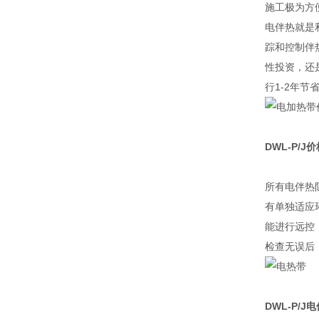
施工极为方
电伴热就是
踪和控制伴
性投资，还
行1-2年
DWL-P/J
价
所有电伴热
有单独适应
能进行远控
检查无误后
DWL-P/J