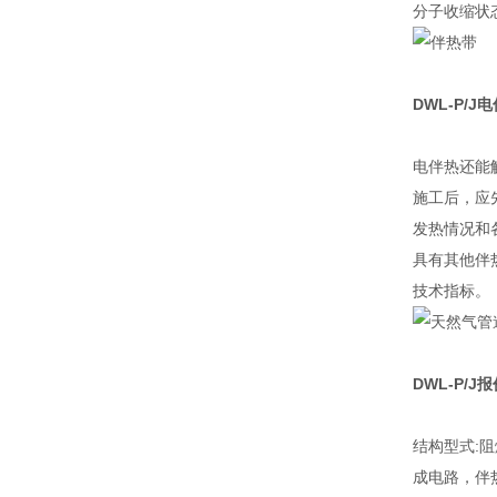
分子收缩状
DWL-P/J
电
电伴热还能解
施工后，应
发热情况和
具有其他伴
技术指标。
DWL-P/J
结构型式:阻
成电路，伴