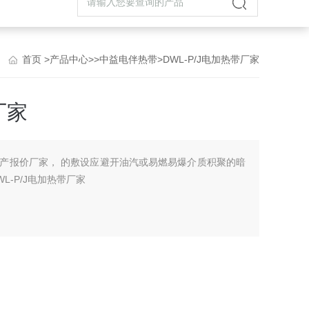
首页
>
产品中心
>>
中益电伴热带
>DWL-P/J电加热带厂家
厂家
的生产报价厂家， 的敷设应避开油汽或易燃易爆介质积聚的暗
-P/J电加热带厂家