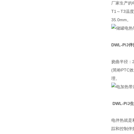
厂家生产的电
T1～T3温
35.0mm。
DWL-P/J
伴
挠曲半径：2
(简称PT
理。
DWL-P/
电伴热就是
踪和控制伴