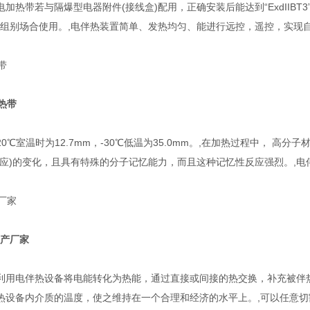
加热带若与隔爆型电器附件(接线盒)配用，正确安装后能达到“ExdIIBT3
度组别场合使用。,电伴热装置简单、发热均匀、能进行远控，遥控，实现自动
热带
0℃室温时为12.7mm，-30℃低温为35.0mm。,在加热过程中， 高
C效应)的变化，且具有特殊的分子记忆能力，而且这种记忆性反应强烈。,
J生产厂家
利用电伴热设备将电能转化为热能，通过直接或间接的热交换，补充被伴
热设备内介质的温度，使之维持在一个合理和经济的水平上。,可以任意